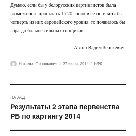
Думаю, если бы у белорусских картингистов была
возможность проезжать 15-20 гонок в сезон и хотя бы
четверть из них европейского уровня, то появилось бы
гораздо больше сильных гонщиков.
Автор Вадим Зенькевич.
Автор
Опубликовано
Рубрики
Наталья Францкевич
27 июня, 2014
БФК
Навигация
НАЗАД
по
Результаты 2 этапа первенства
Предыдущая
РБ по картингу 2014
запись:
записям