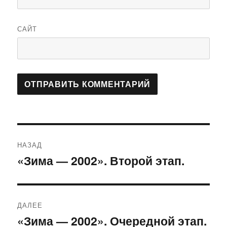
САЙТ
Навигация
НАЗАД
по
«Зима — 2002». Второй этап.
Предыдущая
запись:
записям
ДАЛЕЕ
«Зима — 2002». Очередной этап.
Следующая