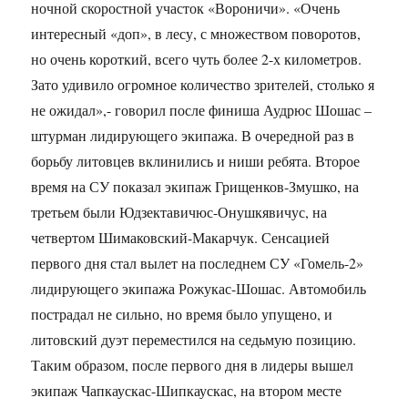
ночной скоростной участок «Вороничи». «Очень
интересный «доп», в лесу, с множеством поворотов,
но очень короткий, всего чуть более 2-х километров.
Зато удивило огромное количество зрителей, столько я
не ожидал»,- говорил после финиша Аудрюс Шошас –
штурман лидирующего экипажа. В очередной раз в
борьбу литовцев вклинились и ниши ребята. Второе
время на СУ показал экипаж Грищенков-Змушко, на
третьем были Юдзектавичюс-Онушкявичус, на
четвертом Шимаковский-Макарчук. Сенсацией
первого дня стал вылет на последнем СУ «Гомель-2»
лидирующего экипажа Рожукас-Шошас. Автомобиль
пострадал не сильно, но время было упущено, и
литовский дуэт переместился на седьмую позицию.
Таким образом, после первого дня в лидеры вышел
экипаж Чапкаускас-Шипкаускас, на втором месте