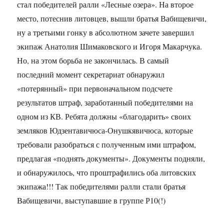
стал победителей ралли «Лесные озера». На второе
место, потеснив литовцев, вышли братья Вабищевичи,
ну а третьими гонку в абсолютном зачете завершил
экипаж Анатолия Шимаковского и Игоря Макарчука.
Но, на этом борьба не закончилась. В самый
последний момент секретариат обнаружил
«потерянный» при первоначальном подсчете
результатов штраф, заработанный победителями на
одном из КВ. Ребята должны «благодарить» своих
земляков Юдзентавичюса-Онушкявичюса, которые
требовали разобраться с полученным ими штрафом,
предлагая «поднять документы». Документы подняли,
и обнаружилось, что проштрафились оба литовских
экипажа!!! Так победителями ралли стали братья
Вабищевичи, выступавшие в группе Р10(!)