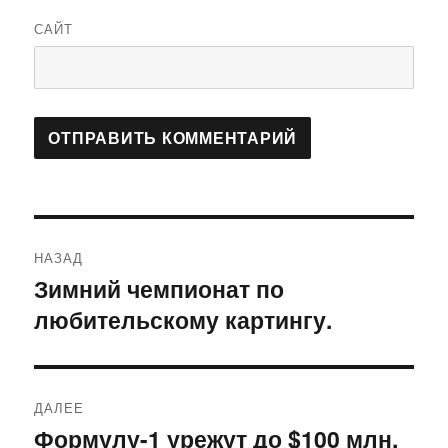
САЙТ
Навигация
НАЗАД
по
Зимний чемпионат по
Предыдущая
любительскому картингу.
запись:
записям
ДАЛЕЕ
Формулу-1 урежут до $100 млн.
Следующая