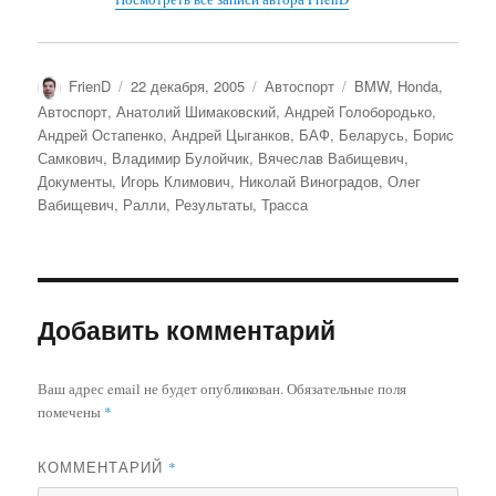
Автор
Опубликовано
Рубрики
Метки
FrienD
22 декабря, 2005
Автоспорт
BMW
,
Honda
,
Автоспорт
,
Анатолий Шимаковский
,
Андрей Голобородько
,
Андрей Остапенко
,
Андрей Цыганков
,
БАФ
,
Беларусь
,
Борис
Самкович
,
Владимир Булойчик
,
Вячеслав Вабищевич
,
Документы
,
Игорь Климович
,
Николай Виноградов
,
Олег
Вабищевич
,
Ралли
,
Результаты
,
Трасса
Добавить комментарий
Ваш адрес email не будет опубликован.
Обязательные поля
помечены
*
КОММЕНТАРИЙ
*