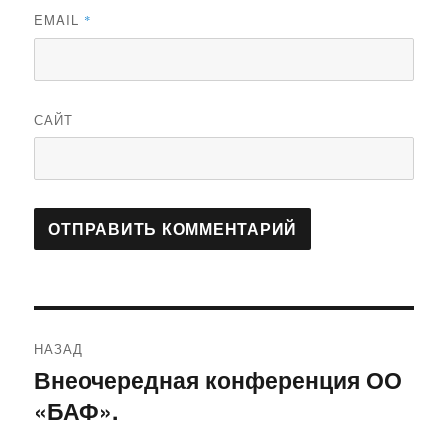
EMAIL
*
САЙТ
Навигация
НАЗАД
по
Внеочередная конференция ОО
Предыдущая
«БАФ».
запись:
записям