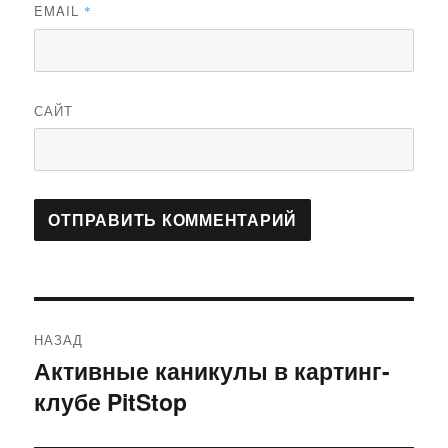
EMAIL
*
САЙТ
Навигация
НАЗАД
по
Активные каникулы в картинг-
Предыдущая
клубе PitStop
запись:
записям