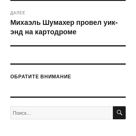
ДАЛЕЕ
Михаэль Шумахер провел уик-
Следующая
энд на картодроме
запись:
ОБРАТИТЕ ВНИМАНИЕ
ПО
Искать: