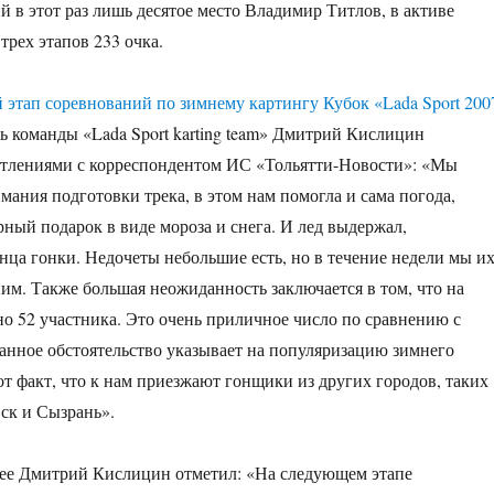
й в этот раз лишь десятое место Владимир Титлов, в активе
трех этапов 233 очка.
ь команды «Lada Sport karting team» Дмитрий Кислицин
атлениями с корреспондентом ИС «Тольятти-Новости»: «Мы
мания подготовки трека, в этом нам помогла и сама погода,
рный подарок в виде мороза и снега. И лед выдержал,
онца гонки. Недочеты небольшие есть, но в течение недели мы и
ним. Также большая неожиданность заключается в том, что на
но 52 участника. Это очень приличное число по сравнению с
нное обстоятельство указывает на популяризацию зимнего
от факт, что к нам приезжают гонщики из других городов, таких
вск и Сызрань».
щее Дмитрий Кислицин отметил: «На следующем этапе