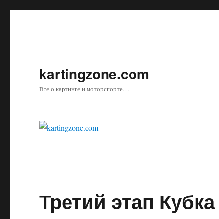
kartingzone.com
Все о картинге и моторспорте…
Третий этап Кубка