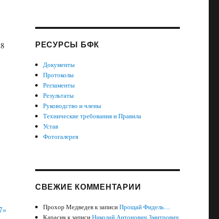
РЕСУРСЫ БФК
28
Документы
В
Протоколы
Регламенты
Результаты
Руководство и члены
Технические требования и Правила
Устав
Фотогалерея
СВЕЖИЕ КОММЕНТАРИИ
Прохор Медведев
к записи
Прощай Фидель…
Карасик
к записи
Николай Антонович Змитрович