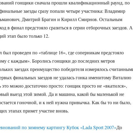
нований гонщики сначала прошли квалификационный раунд, по
 финальные заезды сразу попали четыре участника: Владимир
льманович, Дмитрий Брагин и Кирилл Смирнов. Остальным
ход в финал предстояло сразиться в серии отборочных заездов. А
ий этап было только 12.
 был проведен по «таблице 16», где соперникам предстояло
ому с каждым». Боролись гонщики до последних метров
ольких заездах преимущество победителя измерялось считанным
ервых финальных заездов не удалась гонка именитому Виталию
 это можно достаточно просто: гонщик просто не «вкатился»,
ервый выезд этой зимой. Да и машина, какой бы маленькой не
 остается гоночной, и к ней нужна привычка. Как бы то ни было,
их этапах примет участие вновь.
До