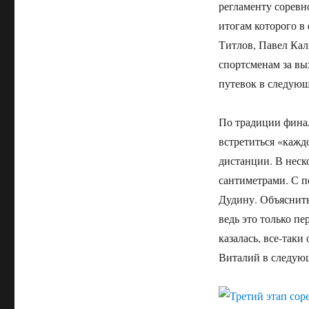
регламенту сорев
итогам которого в
Титлов, Павел Ка
спортсменам за вы
путевок в следующ
По традиции финал
встретиться «кажд
дистанции. В неск
сантиметрами. С п
Дудину. Объяснить
ведь это только п
казалась, все-таки
Виталий в следующ