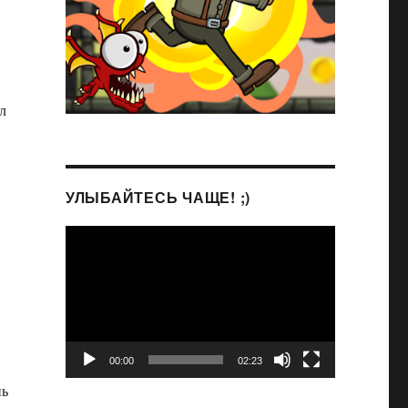
л
УЛЫБАЙТЕСЬ ЧАЩЕ! ;)
Видеоплеер
00:00
02:23
нь