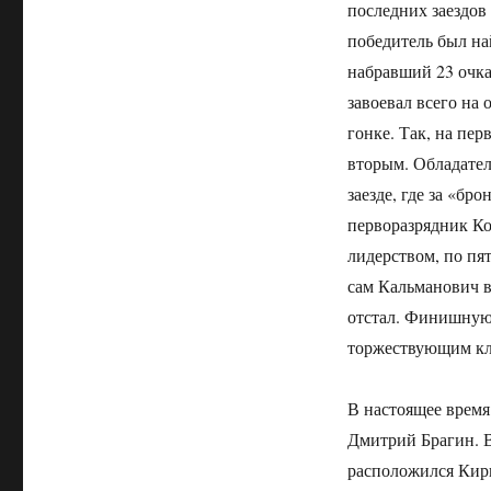
последних заездов
победитель был на
набравший 23 очка
завоевал всего на
гонке. Так, на пер
вторым. Обладател
заезде, где за «бр
перворазрядник Ко
лидерством, по пя
сам Кальманович в
отстал. Финишную 
торжествующим кл
В настоящее время
Дмитрий Брагин. В
расположился Кири