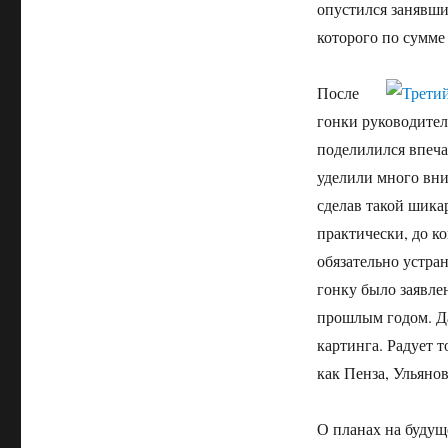
опустился занявши
которого по сумме 
После
гонки руководител
поделилился впеч
уделили много вни
сделав такой шика
практически, до к
обязательно устра
гонку было заявле
прошлым годом. Да
картинга. Радует т
как Пенза, Ульяно
О планах на буду