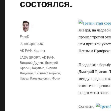
состоялся.
января, на ледово
Автор
FrienD
прошел третий эта
Опубликовано
29 января, 2007
нем приняли участ
Рубрики
АК РАФ
,
Картинг
Пензы и Прибрежн
Метки
LADA SPORT
,
АК РАФ
,
Виталий Дудин
,
Дмитрий
Продолжил борьбу 
Брагин
,
Картинг
,
Кирилл
Дмитрий Брагин. Т
Ладыгин
,
Кирилл Смирнов
,
Павел Кальманович
,
Фото
международного кл
этом сезоне решил
спортсмены защища
Согласно