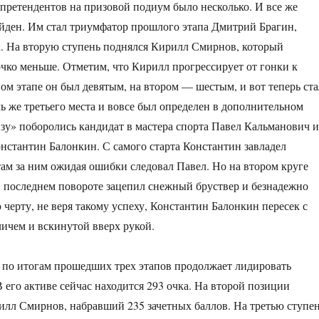
 претендентов на призовой подиум было несколько. И все же
йден. Им стал триумфатор прошлого этапа Дмитрий Брагин,
. На вторую ступень поднялся Кирилл Смирнов, который
 очко меньше. Отметим, что Кирилл прогрессирует от гонки к
вом этапе он был девятым, на втором — шестым, и вот теперь ста
ь же третьего места и вовсе был определен в дополнительном
онзу» поборолись кандидат в мастера спорта Павел Кальманович и
нстантин Балонкин. С самого старта Константин завладел
там за ним ожидая ошибки следовал Павел. Но на втором круге
 последнем повороте зацепил снежный бруствер и безнадежно
черту, не веря такому успеху, Константин Балонкин пересек с
ичем и вскинутой вверх рукой.
 по итогам прошедших трех этапов продолжает лидировать
 его активе сейчас находится 293 очка. На второй позиции
лл Смирнов, набравший 235 зачетных баллов. На третью ступе