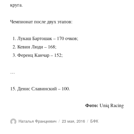
круга.
Чемпионат после двух этапов:
Лукаш Бартошак – 170 очков;
Кевин Люди – 168;
Ференц Канчар – 152;
…
Денис Славинский – 100.
Фото:
Uniq Racing
Автор
Опубликовано
Рубрики
Наталья Францкевич
23 мая, 2016
БФК