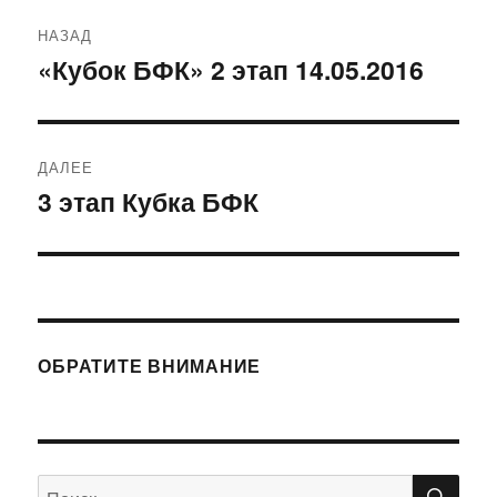
Навигация
НАЗАД
по
«Кубок БФК» 2 этап 14.05.2016
Предыдущая
запись:
записям
ДАЛЕЕ
3 этап Кубка БФК
Следующая
запись:
ОБРАТИТЕ ВНИМАНИЕ
ПО
Искать: