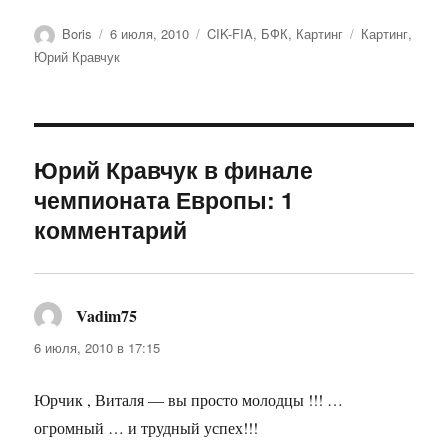
Автор
Опубликовано
Рубрики
Метки
Boris
6 июля, 2010
CIK-FIA
,
БФК
,
Картинг
Картинг
,
Юрий Кравчук
Юрий Кравчук в финале
чемпионата Европы: 1
комментарий
Vadim75
:
6 июля, 2010 в 17:15
Юрчик , Виталя — вы просто молодцы !!! …
огромный … и трудный успех!!!