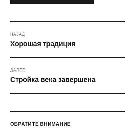
Навигация
НАЗАД
по
Хорошая традиция
Предыдущая
запись:
записям
ДАЛЕЕ
Стройка века завершена
Следующая
запись:
ОБРАТИТЕ ВНИМАНИЕ