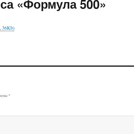
сса «Формула 500»
, 36Kb)
ечены
*