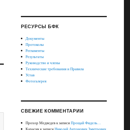
РЕСУРСЫ БФК
Документы
Протоколы
Регламенты
Результаты
Руководство и члены
Технические требования и Правила
Устав
Фотогалерея
СВЕЖИЕ КОММЕНТАРИИ
Прохор Медведев
к записи
Прощай Фидель…
Карасик
к записи
Николай Антонович Змитрович