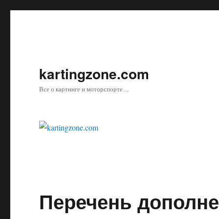
kartingzone.com
Все о картинге и моторспорте…
Перечень дополне