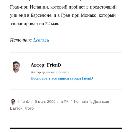
Гран-при Испании, который пройдет в предстоящий
уик-энд в Барселоне, и в Гран-при Монако, который
запланирован на 22 мая.
Источник:
Lenta.ru
Автор:
FrienD
Автор данного проекта.
Посмотреть все записи автора FrienD
Автор
Опубликовано
Рубрики
Метки
FrienD
5 мая, 2005
БФК
Formula-1
,
Дженсон
Баттон
,
Фото