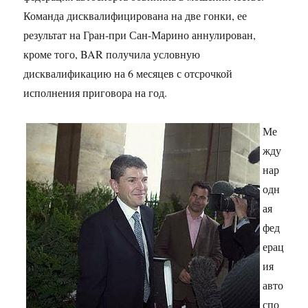
Команда дисквалифицирована на две гонки, ее
результат на Гран-при Сан-Марино аннулирован,
кроме того, BAR получила условную
дисквалификацию на 6 месяцев с отсрочкой
исполнения приговора на год.
Ме
жду
нар
одн
ая
фед
ерац
ия
авто
спо