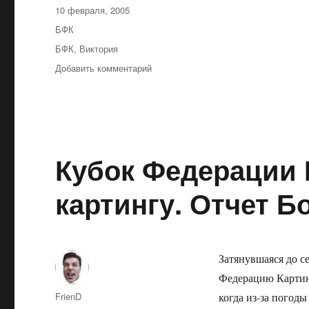
Опубликовано
10 февраля, 2005
Рубрики
БФК
Метки
БФК
,
Виктория
к
Добавить комментарий
записи
Второй
этап
Кубка
Федерации
РБ
Кубок Федерации 
уже
в
картингу. Отчет Б
субботу.
Затянувшаяся до с
Федерацию Картинг
Автор
FrienD
когда из-за погод