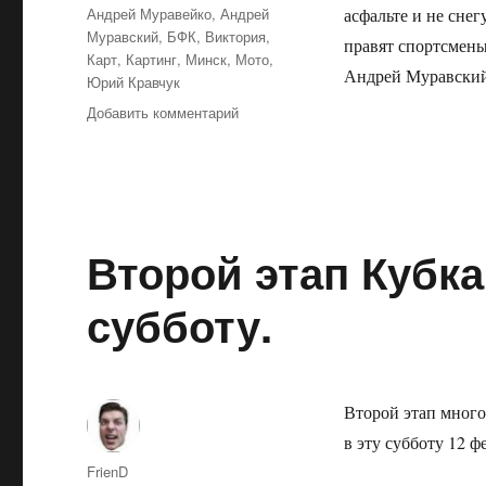
Метки
Андрей Муравейко
,
Андрей
асфальте и не сне
Муравский
,
БФК
,
Виктория
,
правят спортсмены
Карт
,
Картинг
,
Минск
,
Мото
,
Андрей Муравский,
Юрий Кравчук
к
Добавить комментарий
записи
Второй
этап
Кубка
Федерации
РБ
Второй этап Кубк
как
никогда
субботу.
оказался
массовым
и
захватывающим.
Второй этап много
в эту субботу 12 
Автор
FrienD