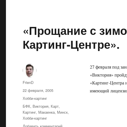
Третий
этап
Кубка
Федерации.
«Прощание с зимо
Картинг-Центре».
27 февраля под зан
«Виктория» пройду
Автор
FrienD
«Картинг-Центра н
Опубликовано
22 февраля, 2005
имеющий лицензии
Рубрики
Хобби-картинг
Метки
БФК
,
Виктория
,
Карт
,
Картинг
,
Макаенка
,
Минск
,
Хобби-картинг
к
Добавить комментарий