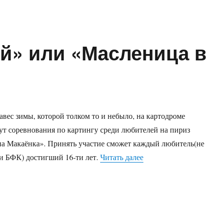
й» или «Масленица в
авес зимы, которой толком то и небыло, на картодроме
т соревнования по картингу среди любителей на пириз
а Макаёнка». Принять участие сможет каждый любитель(не
««Прощание с зимой» 
 БФК) достигший 16-ти лет.
Читать далее