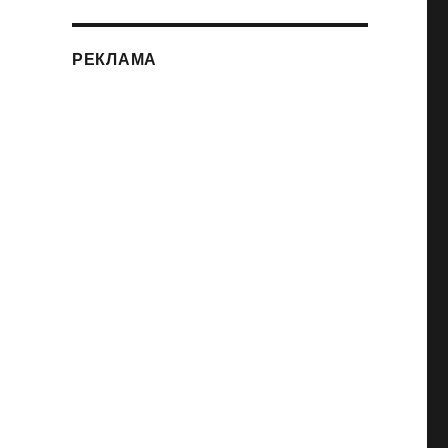
РЕКЛАМА
или «Масленица в Картинг-Центре».»