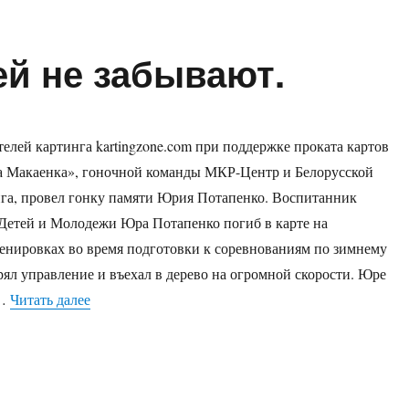
ей не забывают.
телей картинга kartingzone.com при поддержке проката картов
а Макаенка», гоночной команды МКР-Центр и Белорусской
га, провел гонку памяти Юрия Потапенко. Воспитанник
Детей и Молодежи Юра Потапенко погиб в карте на
нировках во время подготовки к соревнованиям по зимнему
рял управление и въехал в дерево на огромной скорости. Юре
«Картингисты друзей не забывают.»
т…
Читать далее