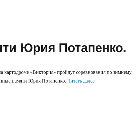
яти Юрия Потапенко.
 на картодроме «Виктория» пройдут соревнования по зимнему
«Зимняя гонка памя
енные памяти Юрия Потапенко.
Читать далее