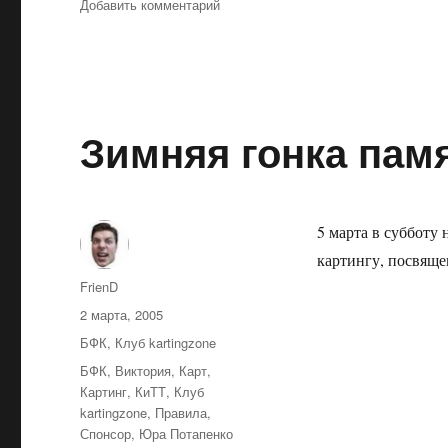
к
Добавить комментарий
записи
Картингисты
друзей
не
забывают.
Зимняя гонка пам
5 марта в субботу
картингу, посвящ
Автор
FrienD
Опубликовано
2 марта, 2005
Рубрики
БФК
,
Клуб kartingzone
Метки
БФК
,
Виктория
,
Карт
,
Картинг
,
КиТТ
,
Клуб
kartingzone
,
Правила
,
Спонсор
,
Юра Потапенко