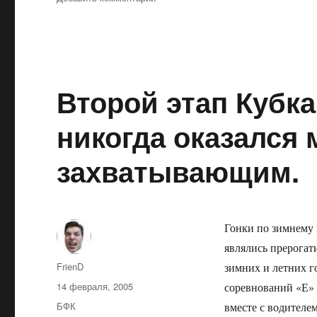
записи
«Прощание
с
зимой»
или
«Масленица
Второй этап Кубк
в
Картинг-
никогда оказался
Центре».
захватывающим.
Гонки по зимнему 
являлись прерогат
Автор
FrienD
зимних и летних г
Опубликовано
14 февраля, 2005
соревнований «Е» (
Рубрики
БФК
вместе с водителе