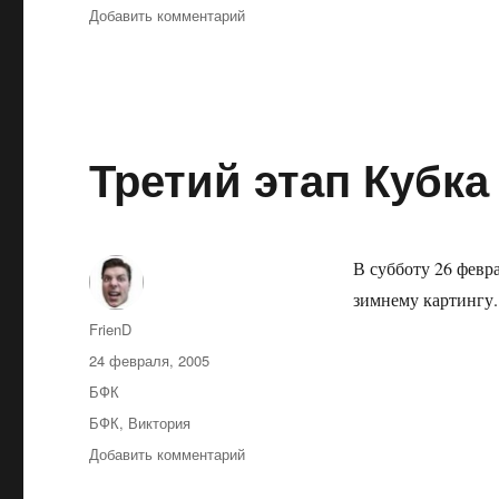
к
Добавить комментарий
записи
Зимняя
гонка
памяти
Юрия
Потапенко.
Третий этап Кубка
В субботу 26 февр
зимнему картингу
Автор
FrienD
Опубликовано
24 февраля, 2005
Рубрики
БФК
Метки
БФК
,
Виктория
к
Добавить комментарий
записи