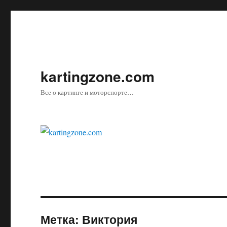
kartingzone.com
Все о картинге и моторспорте…
Метка:
Виктория