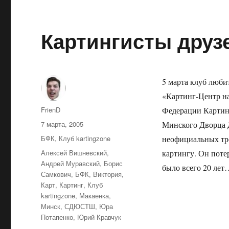
Картингисты друз
5 марта клуб люби
«Картинг-Центр н
Автор
FrienD
Федерации Картин
Опубликовано
7 марта, 2005
Минского Дворца 
Рубрики
БФК
,
Клуб kartingzone
неофициальных тре
Метки
Алексей Вишневский
,
картингу. Он поте
Андрей Муравский
,
Борис
было всего 20 ле
Самкович
,
БФК
,
Виктория
,
Карт
,
Картинг
,
Клуб
kartingzone
,
Макаенка
,
Минск
,
СДЮСТШ
,
Юра
Потапенко
,
Юрий Кравчук