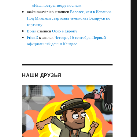
— «Наш пострел везде поспел».
maksimsavinich
к записи
Веселее, чем в Испании.
Под Минском стартовал чемпионат Беларуси по
картингу
Boris
к записи
Окно в Европу
FrienD
к записи
Четверг, 16 сентября. Первый
официальный день в Кандаве
НАШИ ДРУЗЬЯ
ти Юрия Потапенко.»