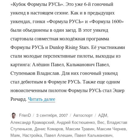
«Кубок Формулы РУСЬ». Это уже 6-й гоночный
уикенд в настоящем сезоне. Как и в предыдущих
уикендах, гонки «Формула РУСЬ» и «Формула 1600»
были объединены в один заезд. В этот уикенд
стартовала совместная молодёжная программа
Формулы РУСЬ и Dunlop Rising Stars. Её участниками
стали молодые перспективные пилоты, выходцы из
картинга: Алёшин Павел, Кальманович Павел,
Cтупеньков Владислав. Для них гоночный уикенд
стал дебютным в Формуле РУСЬ. Также еще одним
новоиспеченным пилотом Формулы РУСЬ стал Эшер
««Кубок Формулы РУСЬ». 1-2 этапы. Р
Ричард.
Читать далее
Автор
Опубликовано
Рубрики
Метки
FrienD
3 сентября, 2007
Автоспорт
АДМ
,
Александр Крамарский
,
Андрей Костюшенко
,
Вес
,
Владистав
Ступеньков
,
Денис Комаров
,
Максим Травин
,
Максим Чернев
,
Маяк
,
Настройка
,
Павел Алешин
,
Павел Кальманович
,