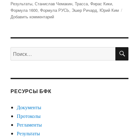
Результаты
,
Станислав Чемакин
,
Трасса
,
Фирас Кики
,
Формула 1600
,
Формула РУСЬ
,
Эшер Ричард
,
Юрий Ким
к
Добавить комментарий
записи
«Кубок
Формулы
РУСЬ».
ПО
1-
Искать:
2
этапы.
Результаты
РЕСУРСЫ БФК
Документы
Протоколы
Регламенты
Результаты