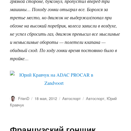
грязной стороне, буксонул, пропустил вперед три
машины… Походу гонки отыграл все. Боролся за
третье место, но движок не выдержал(попал при
обгоне на высокий поребрик, колеса зависли в воздухе,
не успел сбросить газ, движок превысил все мыслимые
и немыслимые обороты — полетели клапана —
обидный сход. По ходу гонки время постоянно было в
тройке…
Автор
Опубликовано
Рубрики
Метки
FrienD
18 мая, 2012
Автоспорт
Автоспорт
,
Юрий
Кравчук
Французский гонщик