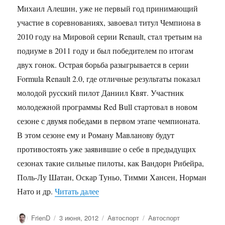
Михаил Алешин, уже не первый год принимающий
участие в соревнованиях, завоевал титул Чемпиона в
2010 году на Мировой серии Renault, стал третьим на
подиуме в 2011 году и был победителем по итогам
двух гонок. Острая борьба разыгрывается в серии
Formula Renault 2.0, где отличные результаты показал
молодой русский пилот Даниил Квят. Участник
молодежной программы Red Bull стартовал в новом
сезоне с двумя победами в первом этапе чемпионата.
В этом сезоне ему и Роману Мавланову будут
противостоять уже заявившие о себе в предыдущих
сезонах такие сильные пилоты, как Вандорн Рибейра,
Поль-Лу Шатан, Оскар Туньо, Тимми Хансен, Норман
«Шесть русских пилотов на этапе ми
Нато и др.
Читать далее
Автор
Опубликовано
Рубрики
Метки
FrienD
3 июня, 2012
Автоспорт
Автоспорт