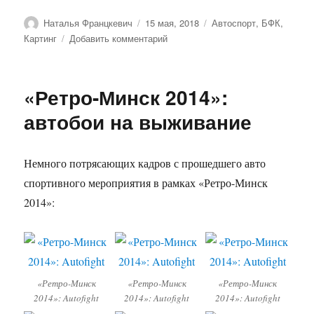
Автор
Опубликовано
Рубрики
Наталья Францкевич
15 мая, 2018
Автоспорт
,
БФК
,
к
Картинг
Добавить комментарий
записи
Трагически
погибли
«Ретро-Минск 2014»:
Артемий
Каменок
автобои на выживание
и
Юрий
Семенчук
Немного потрясающих кадров с прошедшего авто
спортивного мероприятия в рамках «Ретро-Минск
2014»:
«Ретро-Минск
«Ретро-Минск
«Ретро-Минск
2014»: Autofight
2014»: Autofight
2014»: Autofight