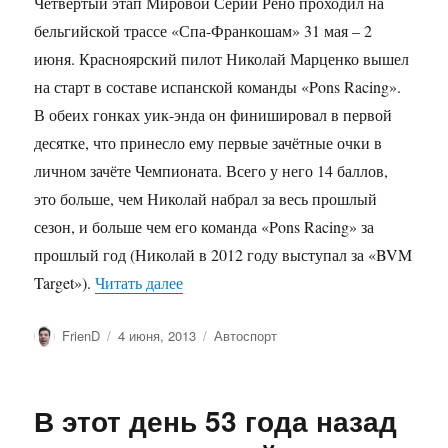
Четвёртый этап Мировой Серии Рено проходил на
бельгийской трассе «Спа-Франкошам» 31 мая – 2
июня. Красноярский пилот Николай Марценко вышел
на старт в составе испанской команды «Pons Racing».
В обеих гонках уик-энда он финишировал в первой
десятке, что принесло ему первые зачётные очки в
личном зачёте Чемпионата. Всего у него 14 баллов,
это больше, чем Николай набрал за весь прошлый
сезон, и больше чем его команда «Pons Racing» за
прошлый год (Николай в 2012 году выступал за «BVM
«Николай Марценко завоевал первые о
Target»).
Читать далее
Автор
Опубликовано
Рубрики
FrienD
4 июня, 2013
Автоспорт
В этот день 53 года назад