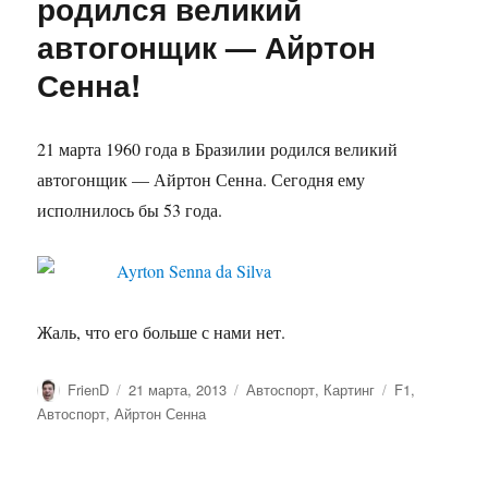
родился великий
автогонщик — Айртон
Сенна!
21 марта 1960 года в Бразилии родился великий
автогонщик — Айртон Сенна. Сегодня ему
исполнилось бы 53 года.
Жаль, что его больше с нами нет.
Автор
Опубликовано
Рубрики
Метки
FrienD
21 марта, 2013
Автоспорт
,
Картинг
F1
,
Автоспорт
,
Айртон Сенна