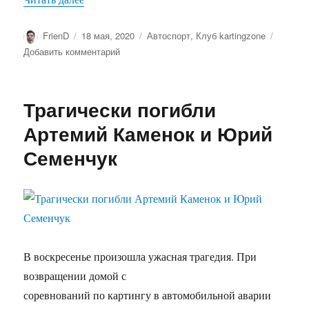
Автор
Опубликовано
Рубрики
FrienD
18 мая, 2020
Автоспорт
,
Клуб kartingzone
к
Добавить комментарий
записи
Азартно,
быстро,
Трагически погибли
бюджетно.
Получаем
Артемий Каменок и Юрий
море
Семенчук
адреналина
за
рулем
американской
«легенды»
В воскресенье произошла ужасная трагедия. При
возвращении домой с
соревнований по картингу в автомобильной аварии