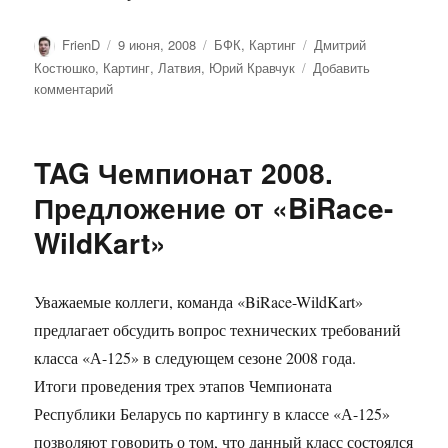
Автор
Опубликовано
Рубрики
Метки
FrienD
9 июня, 2008
БФК
,
Картинг
Дмитрий
Костюшко
,
Картинг
,
Латвия
,
Юрий Кравчук
Добавить
к
комментарий
записи
Бронзовая
проба
TAG Чемпионат 2008.
сил
Юрия
Предложение от «BiRace-
Кравчука
WildKart»
на
Кубке
Балтии
Уважаемые коллеги, команда «BiRace-WildKart»
предлагает обсудить вопрос технических требований
класса «А-125» в следующем сезоне 2008 года.
Итоги проведения трех этапов Чемпионата
Республики Беларусь по картингу в классе «А-125»
позволяют говорить о том, что данный класс состоялся