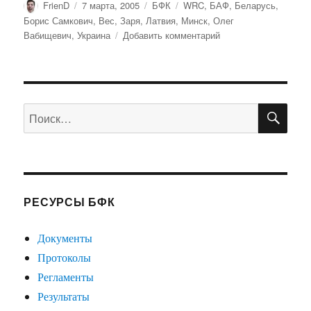
Автор
Опубликовано
Рубрики
Метки
FrienD
7 марта, 2005
БФК
WRC
,
БАФ
,
Беларусь
,
Борис Самкович
,
Вес
,
Заря
,
Латвия
,
Минск
,
Олег
к
Вабищевич
,
Украина
Добавить комментарий
записи
На
своей
земле
ПО
мы
Искать:
сильнее.
РЕСУРСЫ БФК
Документы
Протоколы
Регламенты
Результаты