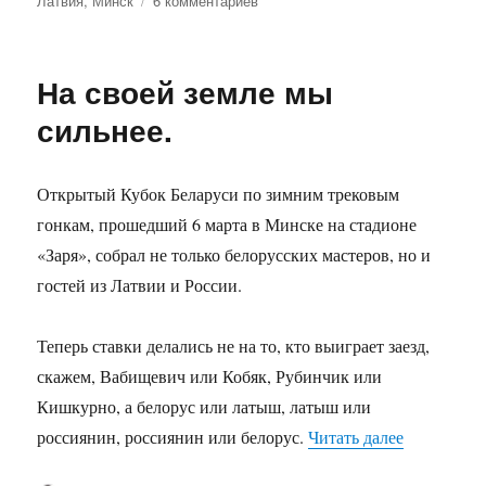
Латвия
,
Минск
6 комментариев
записи
Кубок
Латгалии
На своей земле мы
по
картингу
сильнее.
Открытый Кубок Беларуси по зимним трековым
гонкам, прошедший 6 марта в Минске на стадионе
«Заря», собрал не только белорусских мастеров, но и
гостей из Латвии и России.
Теперь ставки делались не на то, кто выиграет заезд,
скажем, Вабищевич или Кобяк, Рубинчик или
Кишкурно, а белорус или латыш, латыш или
«На своей 
россиянин, россиянин или белорус.
Читать далее