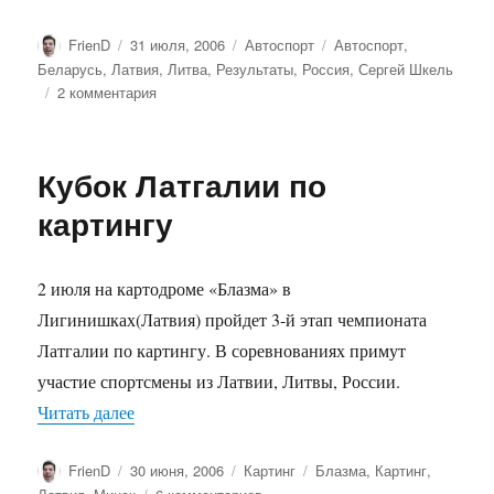
Автор
Опубликовано
Рубрики
Метки
FrienD
31 июля, 2006
Автоспорт
Автоспорт
,
Беларусь
,
Латвия
,
Литва
,
Результаты
,
Россия
,
Сергей Шкель
к
2 комментария
записи
Победители
международной
Кубок Латгалии по
гонки
«Беларусь
картингу
Баха
2006»
2 июля на картодроме «Блазма» в
Лигинишках(Латвия) пройдет 3-й этап чемпионата
Латгалии по картингу. В соревнованиях примут
участие спортсмены из Латвии, Литвы, России.
«Кубок Латгалии по картингу»
Читать далее
Автор
Опубликовано
Рубрики
Метки
FrienD
30 июня, 2006
Картинг
Блазма
,
Картинг
,
к