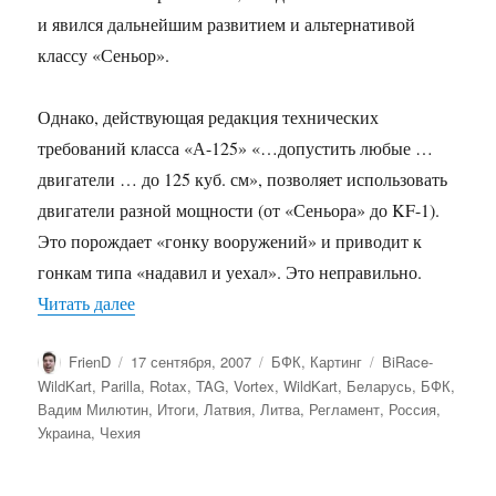
и явился дальнейшим развитием и альтернативой
классу «Сеньор».
Однако, действующая редакция технических
требований класса «А-125» «…допустить любые …
двигатели … до 125 куб. см», позволяет использовать
двигатели разной мощности (от «Сеньора» до KF-1).
Это порождает «гонку вооружений» и приводит к
гонкам типа «надавил и уехал». Это неправильно.
«TAG Чемпионат 2008. Предложение от «BiRac
Читать далее
Автор
Опубликовано
Рубрики
Метки
FrienD
17 сентября, 2007
БФК
,
Картинг
BiRace-
WildKart
,
Parilla
,
Rotax
,
TAG
,
Vortex
,
WildKart
,
Беларусь
,
БФК
,
Вадим Милютин
,
Итоги
,
Латвия
,
Литва
,
Регламент
,
Россия
,
Украина
,
Чехия