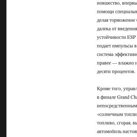
новшество, впервы
помощи специально
делая торможение 
далека от введени
устойчивости ESP
подает импульсы в
система эффективн
правее — влажно и
десяти процентов.
Кроме того, управ
в финале Grand Ch
непосредственным
«солнечным топлив
топливо, сгорая, в
автомобиль настоя