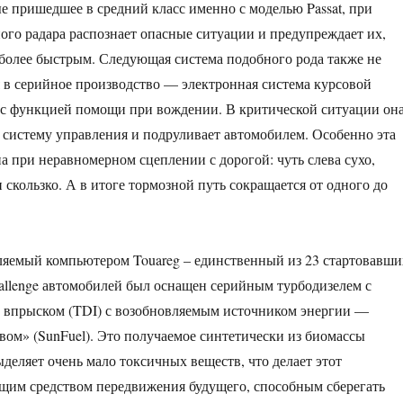
е пришедшее в средний класс именно с моделью Passat, при
го радара распознает опасные ситуации и предупреждает их,
более быстрым. Следующая система подобного рода также не
я в серийное производство — электронная система курсовой
 с функцией помощи при вождении. В критической ситуации он
 систему управления и подруливает автомобилем. Особенно эта
а при неравномерном сцеплении с дорогой: чуть слева сухо,
 скользко. А в итоге тормозной путь сокращается от одного до
ляемый компьютером Touareg – единственный из 23 стартовавши
allenge автомобилей был оснащен серийным турбодизелем с
 впрыском (TDI) с возобновляемым источником энергии —
ом» (SunFuel). Это получаемое синтетически из биомассы
ыделяет очень мало токсичных веществ, что делает этот
щим средством передвижения будущего, способным сберегать