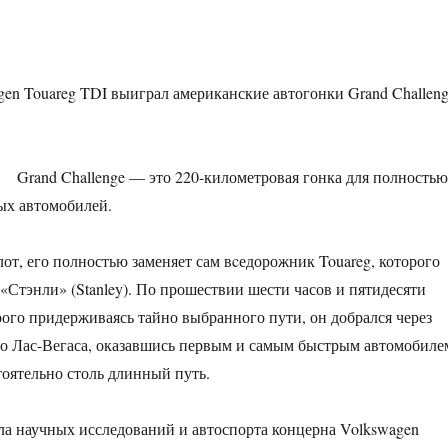
gen Touareg TDI выиграл американские автогонки Grand Challen
Grand Challenge — это 220-километровая гонка для полностью
ых автомобилей.
лот, его полностью заменяет сам вcедорожник Touareg, которого
«Стэнли» (Stanley). По прошествии шести часов и пятидесяти
рого придерживаясь тайно выбранного пути, он добрался через
о Лас-Вегаса, оказавшись первым и самым быстрым автомобиле
оятельно столь длинный путь.
ла научных исследований и автоспорта концерна Volkswagen