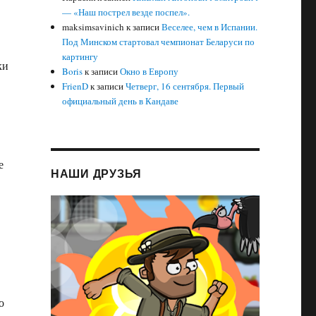
— «Наш пострел везде поспел».
maksimsavinich
к записи
Веселее, чем в Испании.
Под Минском стартовал чемпионат Беларуси по
картингу
ки
Boris
к записи
Окно в Европу
FrienD
к записи
Четверг, 16 сентября. Первый
официальный день в Кандаве
е
НАШИ ДРУЗЬЯ
о