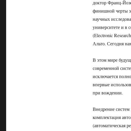
доктор Франц-Йозеф
финишной черты з
научных исследова
университете и в 
(Electronic Resear
Альто. Сегодня на
В этом мире будущ
современной систе
исключается полн
впервые использов
при вождении.
Внедрение систем 
комплектация авто
(автоматическая р