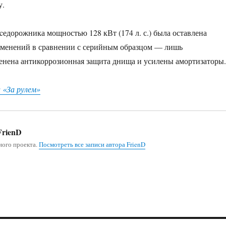
у.
вcедорожника мощностью 128 кВт (174 л. с.) была оставлена
зменений в сравнении с серийным образцом — лишь
енена антикоррозионная защита днища и усилены амортизаторы.
 «За рулем»
rienD
ного проекта.
Посмотреть все записи автора FrienD