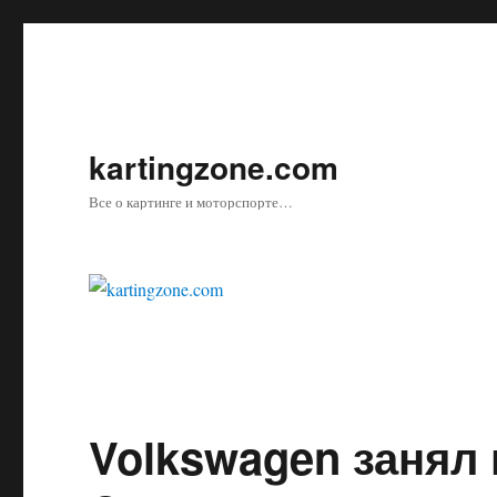
kartingzone.com
Все о картинге и моторспорте…
Volkswagen занял 