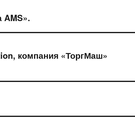
а AMS».
tion, компания «ТоргМаш»