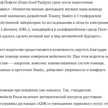
 Пефген (Franz-Josef Paefgen) сразу после пересечения
аявил: «Немногим меньше двенадцати месяцев наша команда
ний занималась разработкой Touareg Stanley в Стэнфордском
собственной лаборатории по исследованиям в области электрони
ch Laboratory (ERL)), находящейся в калифорнийском городе Пало-
м удалось сделать великий шаг в мир автомобилей будущего».
его водителям предоставляется возможность ощутить благодаря
ме помощи новые измерения мобильности. При этом водитель н
остью — напротив, комплекс взаимосвязанных систем помощи,
анных в прототипе Stanley, добавляют уверенности и комфорта
помощи при вождении уже началось. Так, стандартная
мобиля Passat включает автоматический контроль расстояния
егулировка дистанции (ADR) и уменьшение тормозного пути); эт