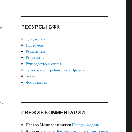
РЕСУРСЫ БФК
ge
Документы
Протоколы
Регламенты
Результаты
Руководство и члены
Технические требования и Правила
Устав
Фотогалерея
м,
СВЕЖИЕ КОММЕНТАРИИ
Прохор Медведев
к записи
Прощай Фидель…
Карасик
к записи
Николай Антонович Змитрович