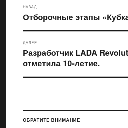
Навигация
НАЗАД
по
Отборочные этапы «Кубк
Предыдущая
запись:
записям
ДАЛЕЕ
Разработчик LADA Revolu
Следующая
запись:
отметила 10-летие.
ОБРАТИТЕ ВНИМАНИЕ