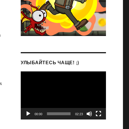
а
УЛЫБАЙТЕСЬ ЧАЩЕ! ;)
Видеоплеер
х
00:00
02:23