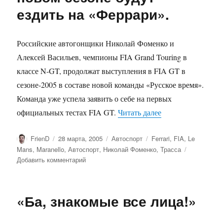
ездить на «Феррари».
Российские автогонщики Николай Фоменко и
Алексей Васильев, чемпионы FIA Grand Touring в
классе N-GT, продолжат выступления в FIA GT в
сезоне-2005 в составе новой команды «Русское время».
Команда уже успела заявить о себе на первых
«Фоменко и Васил
официальных тестах FIA GT.
Читать далее
Автор
Опубликовано
Рубрики
Метки
FrienD
28 марта, 2005
Автоспорт
Ferrari
,
FIA
,
Le
Mans
,
Maranello
,
Автоспорт
,
Николай Фоменко
,
Трасса
к
Добавить комментарий
записи
Фоменко
и
«Ба, знакомые все лица!»
Васильев
в