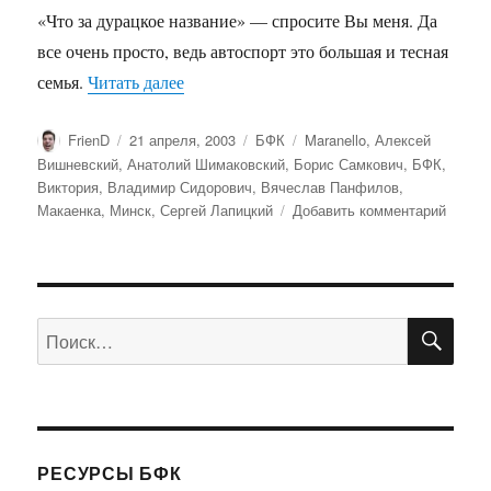
новом
«Что за дурацкое название» — спросите Вы меня. Да
сезоне
будут
все очень просто, ведь автоспорт это большая и тесная
ездить
««Ба, знакомые все лица!»»
семья.
Читать далее
на
«Феррари».
Автор
Опубликовано
Рубрики
Метки
FrienD
21 апреля, 2003
БФК
Maranello
,
Алексей
Вишневский
,
Анатолий Шимаковский
,
Борис Самкович
,
БФК
,
Виктория
,
Владимир Сидорович
,
Вячеслав Панфилов
,
к
Макаенка
,
Минск
,
Сергей Лапицкий
Добавить комментарий
записи
«Ба,
знако
все
ПО
лица!»
Искать:
РЕСУРСЫ БФК