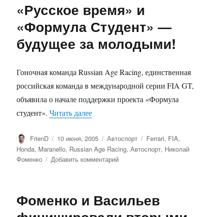
«Русское время» и
покид
Tony
«Формула Студент» —
Kart
будущее за молодыми!
пере
в
Maran
Гоночная команда Russian Age Racing, единственная
российская команда в международной серии FIA GT,
объявила о начале поддержки проекта «Формула
««Русское время» и «Формула Студе
студент».
Читать далее
Автор
Опубликовано
Рубрики
Метки
FrienD
10 июня, 2005
Автоспорт
Ferrari
,
FIA
,
Honda
,
Maranello
,
Russian Age Racing
,
Автоспорт
,
Николай
к
Фоменко
Добавить комментарий
записи
«Русское
время»
Фоменко и Васильев
и
«Формула
финишировали вторыми.