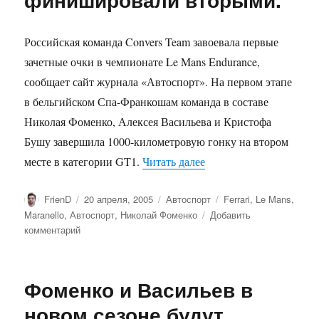
Студент»
—
будущее
Российская команда Convers Team завоевала первые
за
зачетные очки в чемпионате Le Mans Endurance,
молодыми!
сообщает сайт журнала «Автоспорт». На первом этапе
в бельгийском Спа-Франкошам команда в составе
Николая Фоменко, Алексея Васильева и Кристофа
Бушу завершила 1000-километровую гонку на втором
«Фоменко и Васильев
месте в категории GT1.
Читать далее
Автор
Опубликовано
Рубрики
Метки
FrienD
20 апреля, 2005
Автоспорт
Ferrari
,
Le Mans
,
Maranello
,
Автоспорт
,
Николай Фоменко
Добавить
к
комментарий
записи
Фоменко
и
Фоменко и Васильев в
Васильев
финишировали
новом сезоне будут
вторыми.