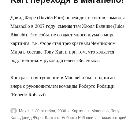
гонки
Дэвид Форе (Davide Fore) переходит в состав команды
Maranello в 2007 году, сменяя там Жюля Бьянши (Jules
Bianchi). Это событие создает много шума в мире
картинга, т.к. Форе стал трехкратным Чемпионом
Мира в составе Tony Kart и при том, что является
родственником руководителей «Зеленых».
Контракт о вступлении в Maranello был подписан
вчера с руководителем команды Роберто Робацци
(Roberto Robazzi).
Автор
Опубликовано
Рубрики
Метки
Maxik
20 октября, 2006
Картинг
Maranello
,
Tony
к
Kart
,
Дэвид Форе
,
Картинг
,
Роберто Робацци
1 комментарий
запис
Дэви
Форе