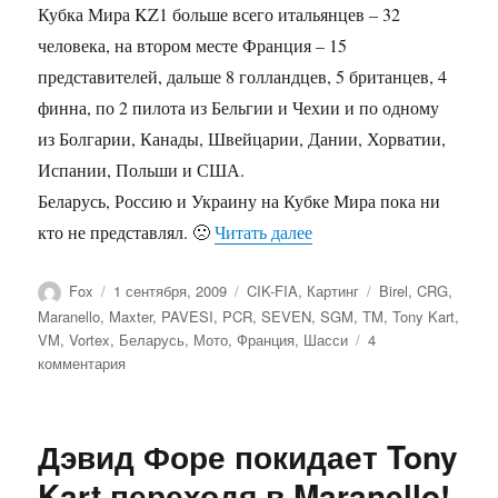
Кубка Мира KZ1 больше всего итальянцев – 32
человека, на втором месте Франция – 15
представителей, дальше 8 голландцев, 5 британцев, 4
финна, по 2 пилота из Бельгии и Чехии и по одному
из Болгарии, Канады, Швейцарии, Дании, Хорватии,
Испании, Польши и США.
Беларусь, Россию и Украину на Кубке Мира пока ни
«Кубок Мира KZ1: Стат
кто не представлял. 🙁
Читать далее
Автор
Опубликовано
Рубрики
Метки
Fox
1 сентября, 2009
CIK-FIA
,
Картинг
Birel
,
CRG
,
Maranello
,
Maxter
,
PAVESI
,
PCR
,
SEVEN
,
SGM
,
TM
,
Tony Kart
,
VM
,
Vortex
,
Беларусь
,
Мото
,
Франция
,
Шасси
4
к
комментария
записи
Кубок
Мира
Дэвид Форе покидает Tony
KZ1:
Статистика
Kart переходя в Maranello!