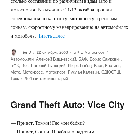
столько состязаний по различным видам авто и
дождь
мотоспорта. В выходные 11-12 октября прошли
и
соревнования по картингу, мотокроссу, трековым
в
холод
гонкам, скоростному маневрированию на автомобилях
лютый…
«Супер гоночный уикенд.»
и мотоболу.
Читать далее
Автор
Опубликовано
Рубрики
Метки
FrienD
22 октября, 2003
БФК
,
Мотоспорт
Автомобили
,
Алексей Вишневский
,
БАФ
,
Борис Самкович
,
БФК
,
Вес
,
Евгений Тылецкий
,
Игорь Бабец
,
Карт
,
Картинг
,
Мото
,
Мотокросс
,
Мотоспорт
,
Руслан Калевич
,
СДЮСТШ
,
к
Трек
Добавить комментарий
записи
Супер
гоночный
Grand Theft Auto: Vice City
уикенд.
— Привет, Томми! Где мои бабки?
— Привет, Сонни. Я работаю над этим.