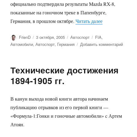
официально подтвердила результаты Mazda RX-8,
показанные на гоночном треке в Папенбурге,
«Mazda RX-8 ус
Германия, в прошлом октябре.
Читать далее
Автор
Опубликовано
Рубрики
Метки
FrienD
3 октября, 2005
Автоспорт
FIA
,
к
Автомобили
,
Автоспорт
,
Германия
Добавить комментарий
записи
Mazda
RX-
Технические достижения
8
устано
1894-1905 гг.
40
мировы
рекорд
В канун выхода новой книги автора начинаем
публикацию отрывков из его первой книги —
«Формула-1:Гонки и гоночные автомобили» c Артем
Атоян.