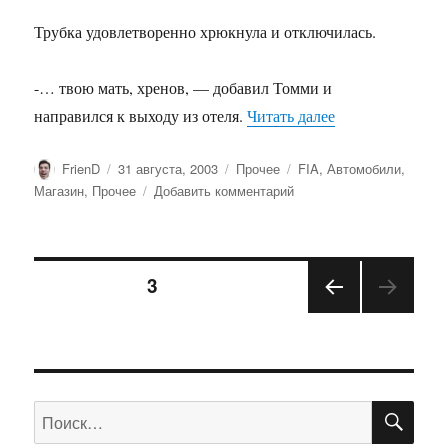
Трубка удовлетворенно хрюкнула и отключилась.
-… твою мать, хренов, — добавил Томми и
«Grand Theft Aut
направился к выходу из отеля.
Читать далее
Автор
Опубликовано
Рубрики
Метки
FrienD
31 августа, 2003
Прочее
FIA
,
Автомобили
,
к
Магазин
,
Прочее
Добавить комментарий
записи
Grand
Theft
Пагинация
Auto:
СТРАНИЦА
3
Vice
City
ПРЕ
записей
ДЫД
УЩА
Я
СТРА
ПО
Искать:
НИЦ
А