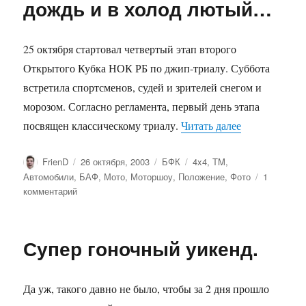
дождь и в холод лютый…
гг.
25 октября стартовал четвертый этап второго
Открытого Кубка НОК РБ по джип-триалу. Суббота
встретила спортсменов, судей и зрителей снегом и
морозом. Согласно регламента, первый день этапа
«На джипе и 
посвящен классическому триалу.
Читать далее
Автор
Опубликовано
Рубрики
Метки
FrienD
26 октября, 2003
БФК
4x4
,
TM
,
Автомобили
,
БАФ
,
Мото
,
Моторшоу
,
Положение
,
Фото
1
к
комментарий
записи
На
джипе
Супер гоночный уикенд.
и
в
грязь
Да уж, такого давно не было, чтобы за 2 дня прошло
и
в