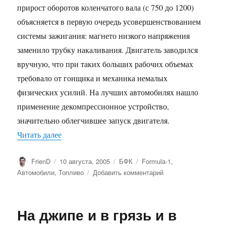
прирост оборотов коленчатого вала (с 750 до 1200)
объясняется в первую очередь усовершенствованием
системы зажигания: магнето низкого напряжения
заменило трубку накаливания. Двигатель заводился
вручную, что при таких больших рабочих объемах
требовало от гонщика и механика немалых
физических усилий. На лучших автомобилях нашло
применение декомпрессионное устройство,
значительно облегчившее запуск двигателя.
«Технические достижения 1894-1905 гг.»
Читать далее
Автор
Опубликовано
Рубрики
Метки
FrienD
10 августа, 2005
БФК
Formula-1
,
к
Автомобили
,
Топливо
Добавить комментарий
записи
Технические
достижения
На джипе и в грязь и в
1894-
1905